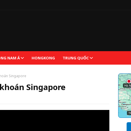
NG NAM Á
HONGKONG
TRUNG QUỐC
khoán Singapore
 khoán Singapore