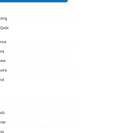
Kong
 Quốc
esia
sia
pine
pore
and
uốc
hơn
ng