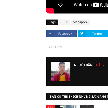
Tags
SGX
Singapore
Facebook
Twitter
CŨ HƠN
NGƯỜI ĐĂNG:
HẢI VH
BẠN CÓ THỂ THÍCH NHỮNG BÀI ĐĂNG 
SGX