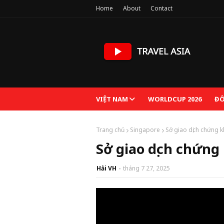
Home
About
Contact
VIỆT NAM
WORLDCUP 2026
ĐÔ
Trang chủ
Singapore
Sở giao dịch chứng 
Sở giao dịch chứng
Hải VH
tháng 7 27, 2025