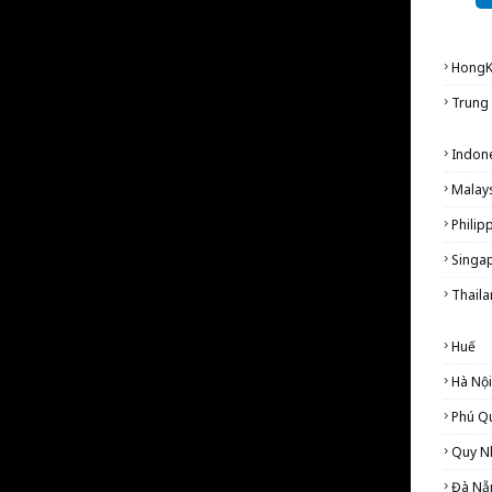
Hong
Trung
Indon
Malay
Philip
Singa
Thail
Huế
Hà Nội
Phú Q
Quy N
Đà Nẵ