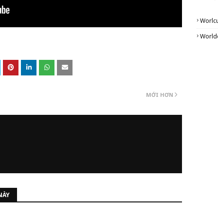
Worlc
World
MỚI HƠN
NÀY