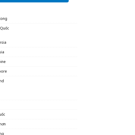
Kong
 Quốc
esia
sia
pine
pore
and
uốc
hơn
ng