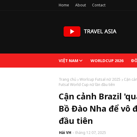
Home
About
Contact
VIỆT NAM
WORLDCUP 2026
ĐÔ
Trang chủ
Worlcup Futsal nữ 2025
Cận cản
Futsal World Cup nữ lần đầu tiên
Cận cảnh Brazil 'q
Bồ Đào Nha để vô đ
đầu tiên
Hải VH
tháng 12 07, 2025