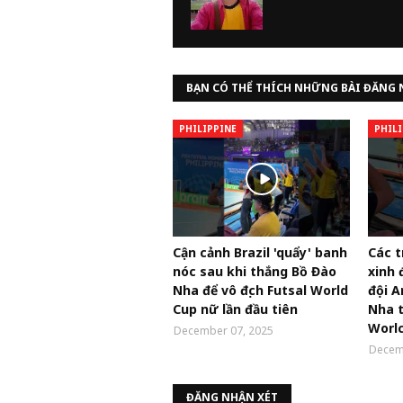
BẠN CÓ THỂ THÍCH NHỮNG BÀI ĐĂNG 
PHILIPPINE
PHILI
Cận cảnh Brazil 'quẩy' banh
Các t
nóc sau khi thắng Bồ Đào
xinh 
Nha để vô địch Futsal World
đội A
Cup nữ lần đầu tiên
Nha t
Worlc
December 07, 2025
Decem
ĐĂNG NHẬN XÉT