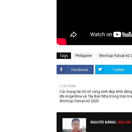
Tags
Philippine
Worlcup Futsal nữ 
Facebook
Twitter
CŨ HƠN
Các trọng tài nữ vô cùng xinh đẹp khởi độn
đội Argentina và Tây Ban Nha trong trận t
Worlcup Futsal nữ 2025
NGƯỜI ĐĂNG:
HẢI VH