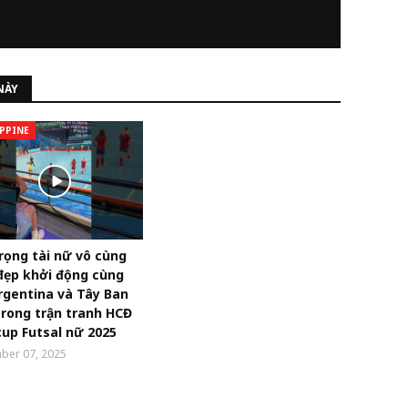
NÀY
PPINE
rọng tài nữ vô cùng
đẹp khởi động cùng
rgentina và Tây Ban
rong trận tranh HCĐ
up Futsal nữ 2025
ber 07, 2025