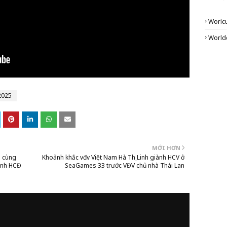
Worlc
World
2025
MỚI HƠN
g cùng
Khoảnh khắc vđv Việt Nam Hà Thị Linh giành HCV ở
ranh HCĐ
SeaGames 33 trước VĐV chủ nhà Thái Lan