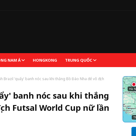
NG NAM Á
HONGKONG
TRUNG QUỐC
h Brazil 'quẩy' banh nóc sau khi thắng Bồ Đào Nha để vô địch
uẩy' banh nóc sau khi thắng
ịch Futsal World Cup nữ lần