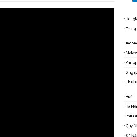
Hong
Trung
Indon
Malay
Philip
Singa
Thail
Huế
Hà Nội
Phú Q
Quy N
Đà Nẵ