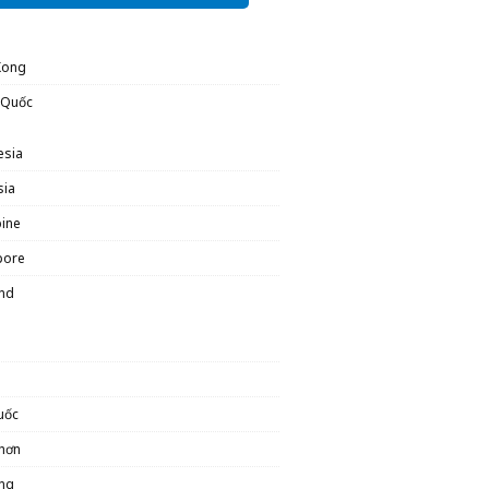
Kong
 Quốc
esia
sia
pine
pore
and
uốc
hơn
ng