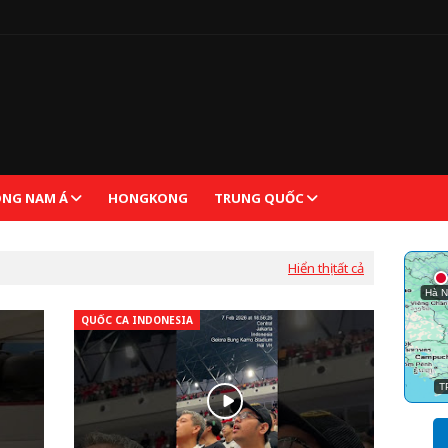
NG NAM Á
HONGKONG
TRUNG QUỐC
Hiển thị tất cả
QUỐC CA INDONESIA