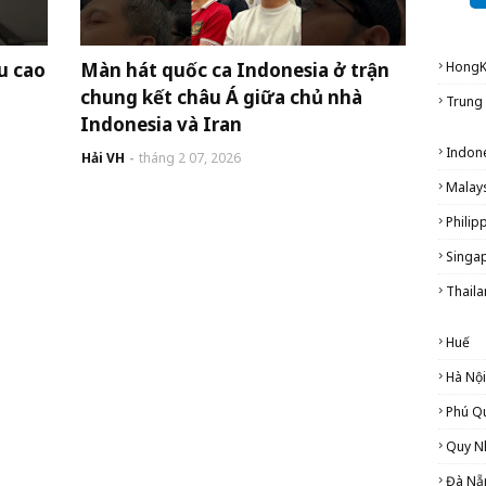
u cao
Màn hát quốc ca Indonesia ở trận
Hong
chung kết châu Á giữa chủ nhà
Trung
Indonesia và Iran
Indon
Hải VH
tháng 2 07, 2026
Malay
Philip
Singa
Thail
Huế
Hà Nội
Phú Q
Quy N
Đà Nẵ